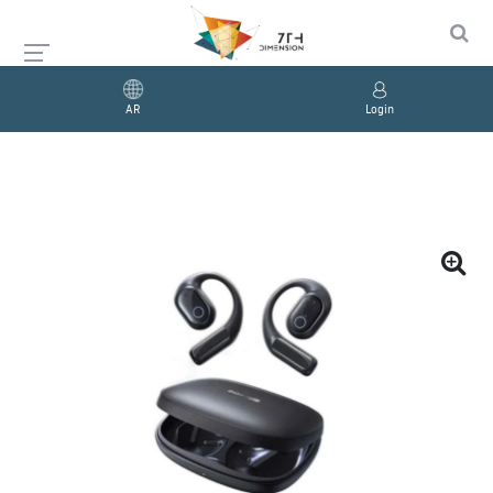
AR
Login