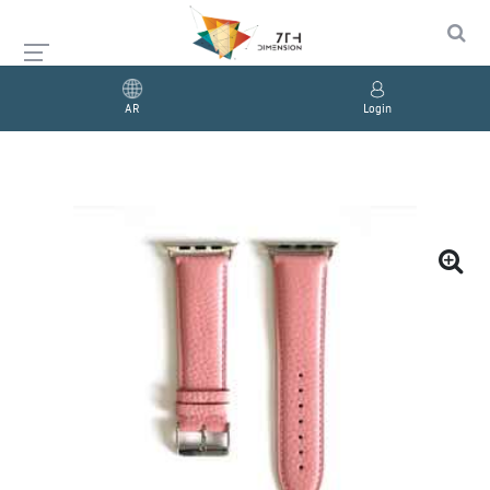
AR
Login